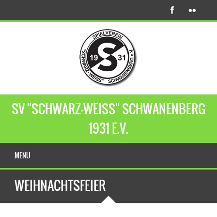
SV "SCHWARZ-WEISS" SCHWANENBERG
1931 E.V.
MENU
WEIHNACHTSFEIER