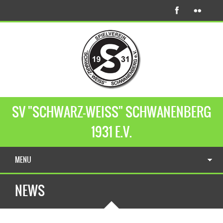
SV "SCHWARZ-WEISS" SCHWANENBERG
1931 E.V.
MENU
NEWS