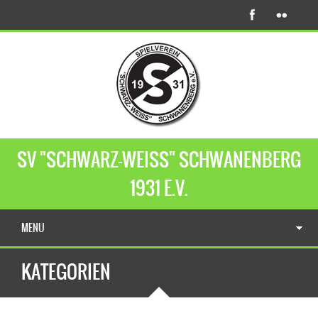
SV "SCHWARZ-WEISS" SCHWANENBERG
1931 E.V.
MENU
KATEGORIEN