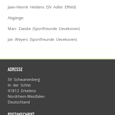
Jaan-Henrik Heldens (SV Adler Effeld)
Abgänge:
Marc Zaeske (Sportfreunde Uevekoven)
Jan Weyers (Sportfreunde Uevekoven)
ADRESSE
SV Schwanenberg
In der Schlei
41812 Erkelenz
Nordrhein-Westfalen
Deutschland
POSTANSCHRIFT