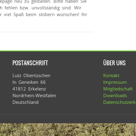
epage neu zu gestalten. Bitte haben Sie
ch fehlen bzw. unvollständig sind. Wir
r viel Spaß beim stöbern wünschen! Ihr
POSTANSCHRIFT
ÜBER UNS
Lutz Obertüschen
Kontakt
In Geneiken 66
Impressum
41812 Erkelenz
Mitgliedschaft
Nordrhein-Westfalen
Downloads
Deutschland
Datenschutzerk