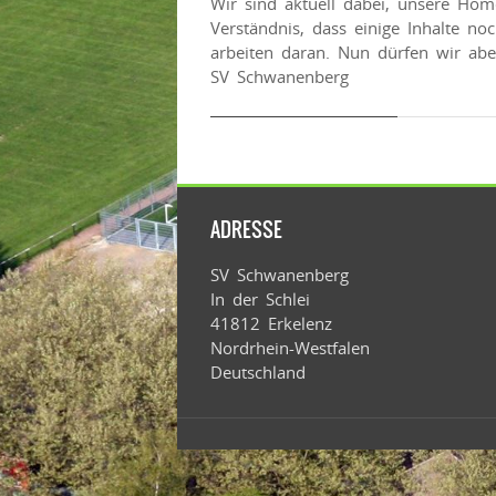
Wir sind aktuell dabei, unsere Hom
Verständnis, dass einige Inhalte no
arbeiten daran. Nun dürfen wir abe
SV Schwanenberg
ADRESSE
SV Schwanenberg
In der Schlei
41812 Erkelenz
Nordrhein-Westfalen
Deutschland