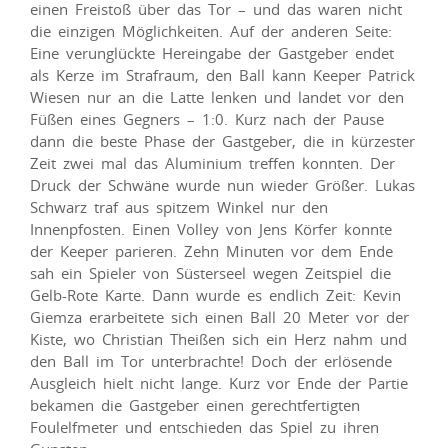
einen Freistoß über das Tor – und das waren nicht
die einzigen Möglichkeiten. Auf der anderen Seite:
Eine verunglückte Hereingabe der Gastgeber endet
als Kerze im Strafraum, den Ball kann Keeper Patrick
Wiesen nur an die Latte lenken und landet vor den
Füßen eines Gegners – 1:0. Kurz nach der Pause
dann die beste Phase der Gastgeber, die in kürzester
Zeit zwei mal das Aluminium treffen konnten. Der
Druck der Schwäne wurde nun wieder Größer. Lukas
Schwarz traf aus spitzem Winkel nur den
Innenpfosten. Einen Volley von Jens Körfer konnte
der Keeper parieren. Zehn Minuten vor dem Ende
sah ein Spieler von Süsterseel wegen Zeitspiel die
Gelb-Rote Karte. Dann wurde es endlich Zeit: Kevin
Giemza erarbeitete sich einen Ball 20 Meter vor der
Kiste, wo Christian Theißen sich ein Herz nahm und
den Ball im Tor unterbrachte! Doch der erlösende
Ausgleich hielt nicht lange. Kurz vor Ende der Partie
bekamen die Gastgeber einen gerechtfertigten
Foulelfmeter und entschieden das Spiel zu ihren